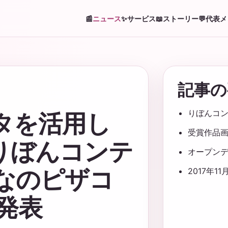
📰
ニュース
✨
サービス
📖
ストーリー
💬
代表メ
記事の
りぼんコ
タを活用し
受賞作品
りぼんコンテ
オープン
んなのピザコ
2017年1
発表