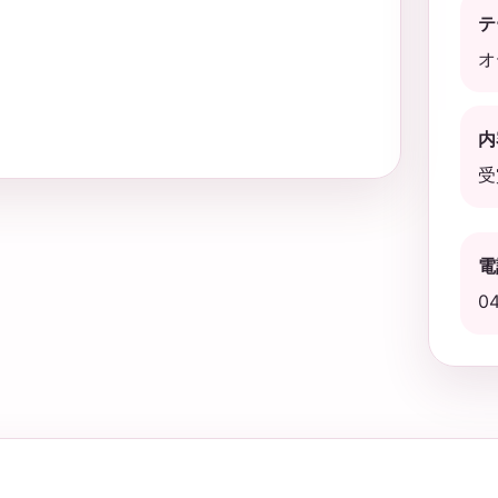
テ
オ
内
受
電
0