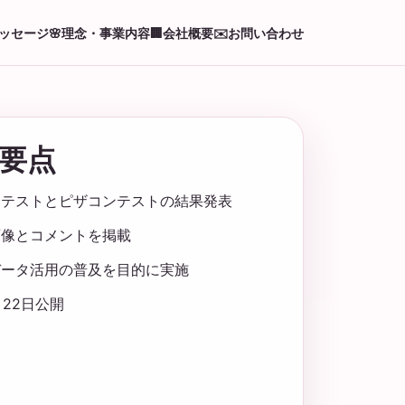
ッセージ
🌸
理念・事業内容
🏢
会社概要
✉️
お問い合わせ
要点
ンテストとピザコンテストの結果発表
画像とコメントを掲載
データ活用の普及を目的に実施
1月22日公開